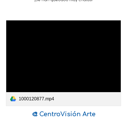
1000120877.mp4
🎨 CentroVisión Arte